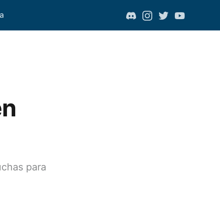
a
en
uchas para