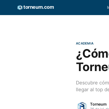
torneum.com
I
ACADEMIA
¿Cómo
Torn
Descubre cómo
llegar al top 
Torneum
26 de jul. d