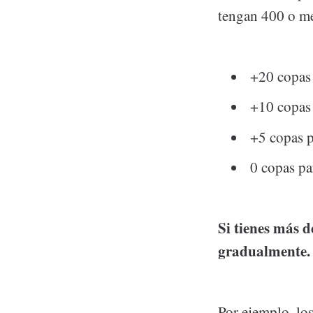
tengan 400 o me
+20 copas
+10 copas
+5 copas p
0 copas pa
Si tienes más d
gradualmente.
Por ejemplo, lo