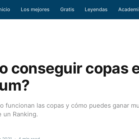
nicio
Los mejores
Gratis
Leyendas
Academi
 conseguir copas 
eum?
 funcionan las copas y cómo puedes ganar m
de un Ranking.
e 2021
•
4 min read