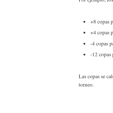
+8 copas p
+4 copas 
-4 copas p
-12 copas 
Las copas se ca
torneo.