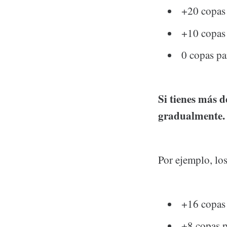
+20 copas
+10 copas 
0 copas pa
Si tienes más d
gradualmente.
Por ejemplo, lo
+16 copas
+8 copas 