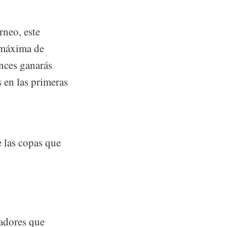
rneo, este
 máxima de
nces ganarás
s en las primeras
 las copas que
gadores que