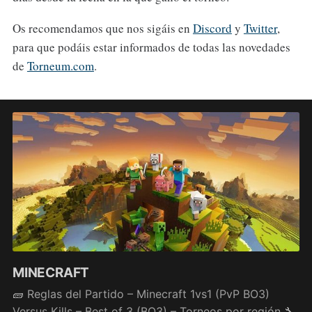
Os recomendamos que nos sigáis en
Discord
y
Twitter
,
para que podáis estar informados de todas las novedades
de
Torneum.com
.
MINECRAFT
🧱 Reglas del Partido – Minecraft 1vs1 (PvP BO3)
Versus Kills – Best of 3 (BO3) – Torneos por región 🔧