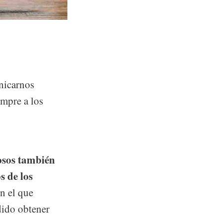
nicarnos
empre a los
osos también
s de los
n el que
dido obtener