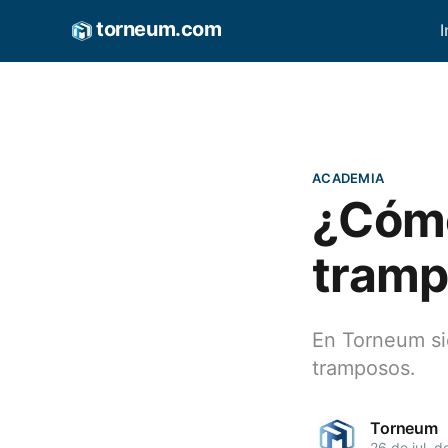
torneum.com
I
ACADEMIA
¿Cómo
tramp
En Torneum si
tramposos.
Torneum
26 de jul. d