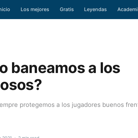
nicio
Los mejores
Gratis
Leyendas
Academi
 baneamos a los
osos?
empre protegemos a los jugadores buenos frent
e 2021
•
2 min read