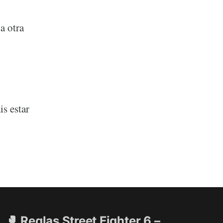
a otra
is estar
🥊 Reglas Street Fighter 6 –