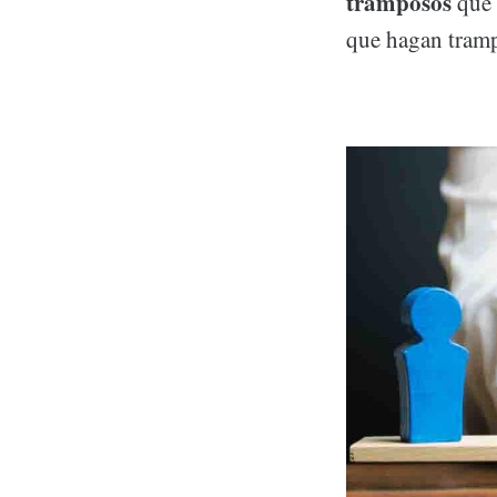
tramposos
que 
que hagan tram