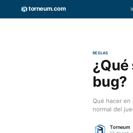
torneum.com
I
REGLAS
¿Qué 
bug?
Qué hacer en 
normal del ju
Torneum
13 de sep. 