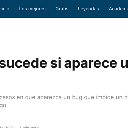
nicio
Los mejores
Gratis
Leyendas
Academi
sucede si aparece 
casos en que aparezca un bug que impide un de
ego
de 2021
•
1 min read