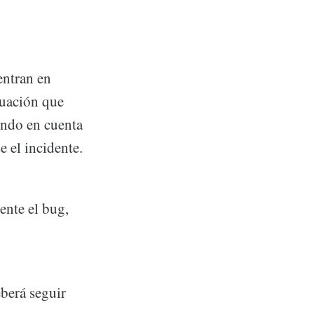
entran en
tuación que
endo en cuenta
 el incidente.
ente el bug,
eberá seguir