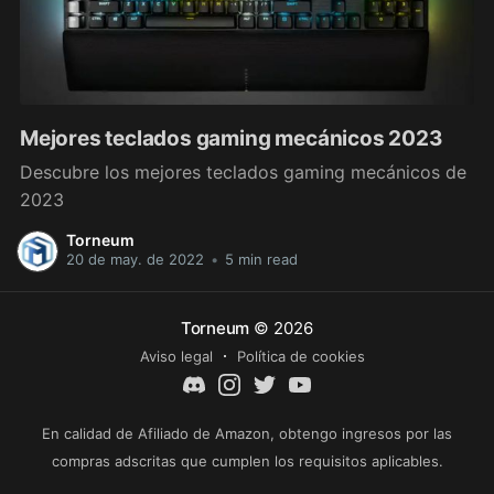
Mejores teclados gaming mecánicos 2023
Descubre los mejores teclados gaming mecánicos de
2023
Torneum
20 de may. de 2022
•
5 min read
Torneum
© 2026
Aviso legal
Política de cookies
En calidad de Afiliado de Amazon, obtengo ingresos por las
compras adscritas que cumplen los requisitos aplicables.