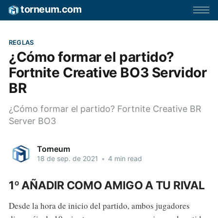
torneum.com
REGLAS
¿Cómo formar el partido?
Fortnite Creative BO3 Servidor
BR
¿Cómo formar el partido? Fortnite Creative BR
Server BO3
Torneum
18 de sep. de 2021
•
4 min read
1º AÑADIR COMO AMIGO A TU RIVAL
Desde la hora de inicio del partido, ambos jugadores