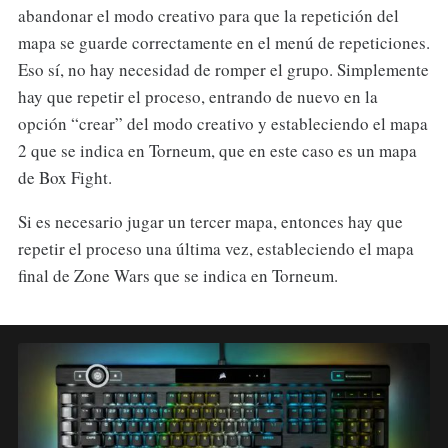
abandonar el modo creativo para que la repetición del
mapa se guarde correctamente en el menú de repeticiones.
Eso sí, no hay necesidad de romper el grupo. Simplemente
hay que repetir el proceso, entrando de nuevo en la
opción “crear” del modo creativo y estableciendo el mapa
2 que se indica en Torneum, que en este caso es un mapa
de Box Fight.
Si es necesario jugar un tercer mapa, entonces hay que
repetir el proceso una última vez, estableciendo el mapa
final de Zone Wars que se indica en Torneum.