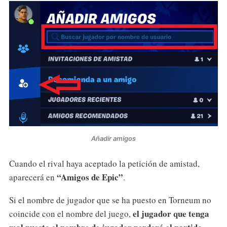
Añadir amigos
Cuando el rival haya aceptado la petición de amistad,
“Amigos de Epic”
aparecerá en
.
Si el nombre de jugador que se ha puesto en Torneum no
el jugador que tenga
coincide con el nombre del juego,