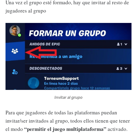
Una vez el grupo esté formado, hay que invitar al resto de
jugadores al grupo
Invitar al grupo
Para que jugadores de todas las plataformas puedan
invitar/ser invitados al grupo, todos ellos tienen que tener
“permitir el juego multiplataforma”
el modo
activado.