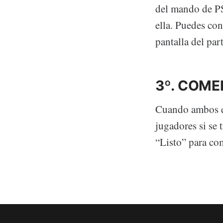
del mando de PS
ella. Puedes co
pantalla del par
3º. COME
Cuando ambos eq
jugadores si se 
“Listo” para co