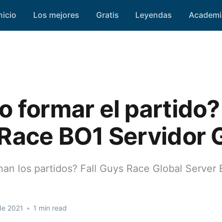
nicio
Los mejores
Gratis
Leyendas
Academi
 formar el partido? 
Race BO1 Servidor 
an los partidos? Fall Guys Race Global Server
de 2021
•
1 min read