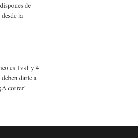
 dispones de
” desde la
neo es 1vs1 y 4
s deben darle a
¡A correr!