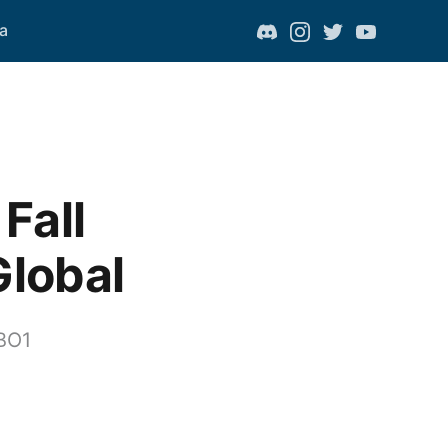
a
Fall
Global
 BO1