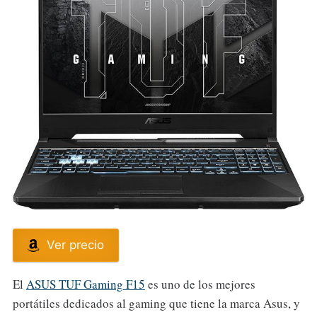
Ver precio
El
ASUS TUF Gaming F15
es uno de los mejores
portátiles dedicados al gaming que tiene la marca Asus, y